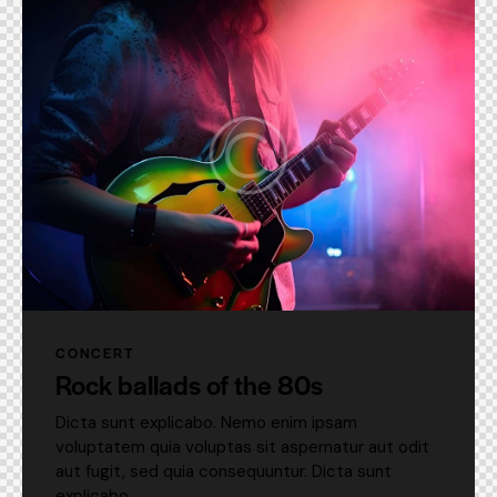
CONCERT
Rock ballads of the 80s
Dicta sunt explicabo. Nemo enim ipsam
voluptatem quia voluptas sit aspernatur aut odit
aut fugit, sed quia consequuntur. Dicta sunt
explicabo.