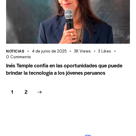
NOTICIAS
4 de junio de 2025
3K
Views
3
Likes
0
Comments
Inés Temple confía en las oportunidades que puede
brindar la tecnología a los jóvenes peruanos
>
1
2